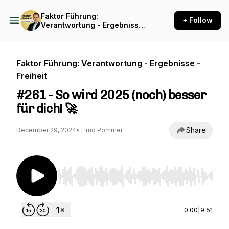
Faktor Führung:
+ Follow
Verantwortung - Ergebnisse
- Freiheit
Faktor Führung: Verantwortung - Ergebnisse -
Freiheit
#261 - So wird 2025 (noch) besser
für dich! 🚀
Share
December 29, 2024
•
Timo Pommer
Use Left/Right to seek, Home/End to jump to st
0:00
|
9:51