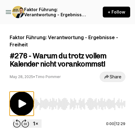
Faktor Führung:
+ Follow
Verantwortung - Ergebnisse
- Freiheit
Faktor Führung: Verantwortung - Ergebnisse -
Freiheit
#276 - Warum du trotz vollem
Kalender nicht vorankommst!
Share
May 28, 2025
•
Timo Pommer
Use Left/Right to seek, Home/End to jump to st
0:00
|
12:29