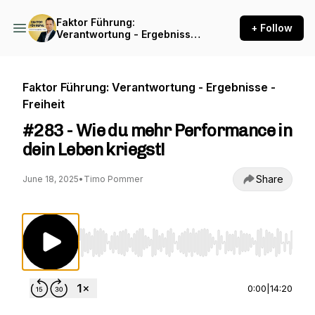
Faktor Führung:
+ Follow
Verantwortung - Ergebnisse
- Freiheit
Faktor Führung: Verantwortung - Ergebnisse -
Freiheit
#283 - Wie du mehr Performance in
dein Leben kriegst!
Share
June 18, 2025
•
Timo Pommer
Use Left/Right to seek, Home/End to jump to st
0:00
|
14:20