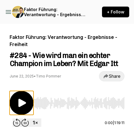
Faktor Führung:
+ Follow
Verantwortung - Ergebnisse
- Freiheit
Faktor Führung: Verantwortung - Ergebnisse -
Freiheit
#284 - Wie wird man ein echter
Champion im Leben? Mit Edgar Itt
Share
June 22, 2025
•
Timo Pommer
Use Left/Right to seek, Home/End to jump to st
0:00
|
1:19:11