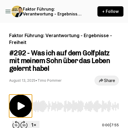
Faktor Führung:
+ Follow
Verantwortung - Ergebnisse
- Freiheit
Faktor Führung: Verantwortung - Ergebnisse -
Freiheit
#292 - Was ich auf dem Golfplatz
mit meinem Sohn über das Leben
gelernt habe!
Share
August 13, 2025
•
Timo Pommer
Use Left/Right to seek, Home/End to jump to st
0:00
|
7:55