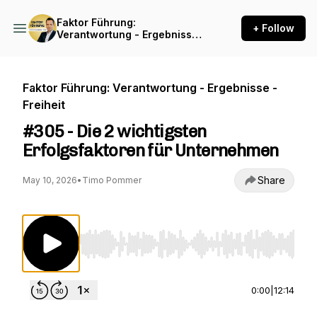
Faktor Führung:
+ Follow
Verantwortung - Ergebnisse
- Freiheit
Faktor Führung: Verantwortung - Ergebnisse -
Freiheit
#305 - Die 2 wichtigsten
Erfolgsfaktoren für Unternehmen
Share
May 10, 2026
•
Timo Pommer
Use Left/Right to seek, Home/End to jump to st
0:00
|
12:14