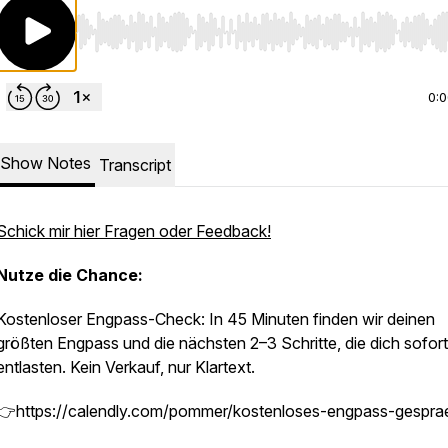
Use Left/Right to seek, Home/End to jump to start o
0:
Show Notes
Transcript
Schick mir hier Fragen oder Feedback!
Nutze die Chance:
Kostenloser Engpass-Check: In 45 Minuten finden wir deinen
größten Engpass und die nächsten 2–3 Schritte, die dich sofort
entlasten. Kein Verkauf, nur Klartext.
👉https://calendly.com/pommer/kostenloses-engpass-gespra