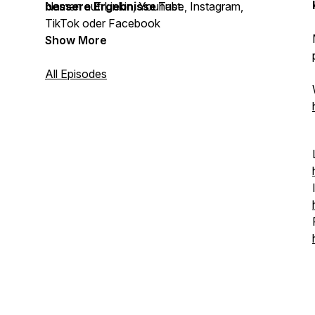
bessere Ergebnisse
Namen auf Linkin, YouTube, Instagram,
hast.
TikTok oder Facebook
Show More
All Episodes