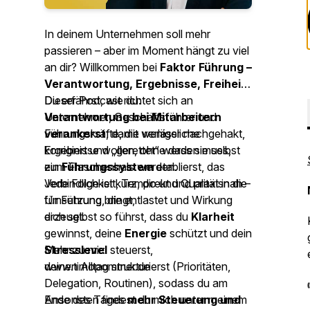
In deinem Unternehmen soll mehr
passieren – aber im Moment hängt zu viel
an dir? Willkommen bei
Faktor Führung –
Verantwortung, Ergebnisse, Freiheit
.
Dieser Podcast richtet sich an
Du erfährst, wie du:
Unternehmer, Geschäftsführer und
Verantwortung bei Mitarbeitern
Führungskräfte, die verlässliche
verankerst
, damit weniger nachgehakt,
Ergebnisse wollen, ohne dass sie selbst
korrigiert und „gerettet“ werden muss,
zum Flaschenhals werden.
ein
Führungssystem
etablierst, das
Verbindlichkeit, Tempo und Qualität in die
Jede Folge ist kurz, direkt und praxisnah –
Umsetzung bringt,
für Führung, die entlastet und Wirkung
dich selbst so führst, dass du
erzeugt.
Klarheit
gewinnst, deine
Energie
schützt und dein
Stresslevel
Mehr zu mir:
steuerst,
deinen Alltag strukturierst (Prioritäten,
www.timopommer.de
Delegation, Routinen), sodass du am
Ende des Tages
Ansonsten findest du mich unter meinem
mehr Steuerung und