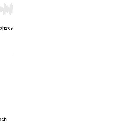
r end. Hold shift to jump forward or backward.
00
|
12:09
ech