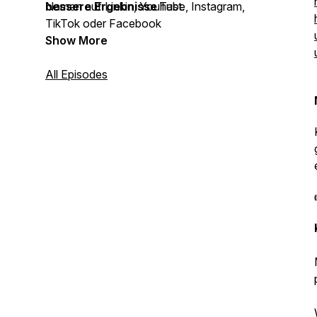
bessere Ergebnisse
Namen auf Linkin, YouTube, Instagram,
hast.
TikTok oder Facebook
Show More
All Episodes