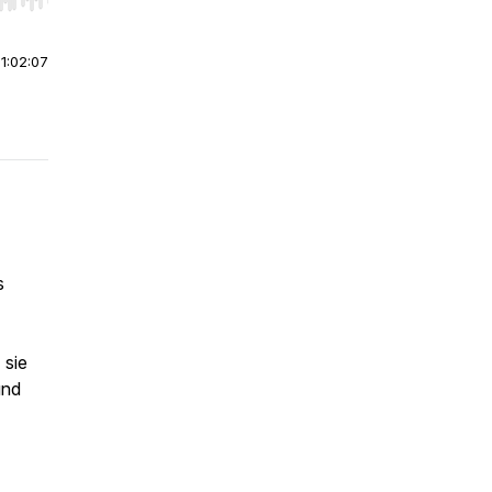
r end. Hold shift to jump forward or backward.
|
1:02:07
s
 sie
und