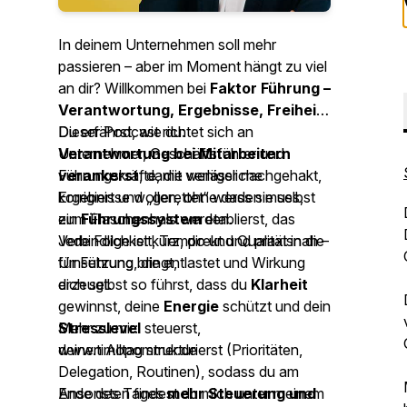
In deinem Unternehmen soll mehr
passieren – aber im Moment hängt zu viel
an dir? Willkommen bei
Faktor Führung –
Verantwortung, Ergebnisse, Freiheit
.
Dieser Podcast richtet sich an
Du erfährst, wie du:
Unternehmer, Geschäftsführer und
Verantwortung bei Mitarbeitern
Führungskräfte, die verlässliche
verankerst
, damit weniger nachgehakt,
Ergebnisse wollen, ohne dass sie selbst
korrigiert und „gerettet“ werden muss,
zum Flaschenhals werden.
ein
Führungssystem
etablierst, das
Verbindlichkeit, Tempo und Qualität in die
Jede Folge ist kurz, direkt und praxisnah –
Umsetzung bringt,
für Führung, die entlastet und Wirkung
dich selbst so führst, dass du
erzeugt.
Klarheit
gewinnst, deine
Energie
schützt und dein
Stresslevel
Mehr zu mir:
steuerst,
deinen Alltag strukturierst (Prioritäten,
www.timopommer.de
Delegation, Routinen), sodass du am
Ende des Tages
Ansonsten findest du mich unter meinem
mehr Steuerung und