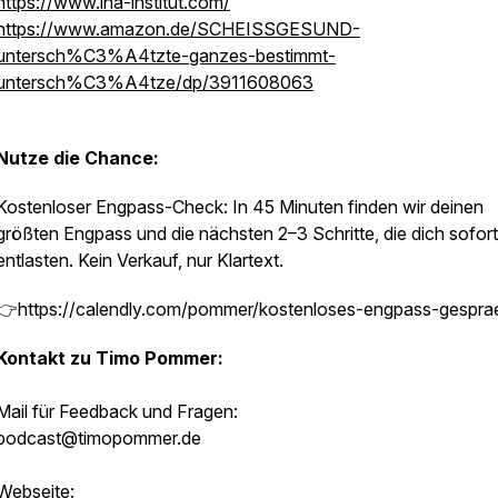
https://www.ina-institut.com/
https://www.amazon.de/SCHEISSGESUND-
untersch%C3%A4tzte-ganzes-bestimmt-
untersch%C3%A4tze/dp/3911608063
Nutze die Chance:
Kostenloser Engpass-Check: In 45 Minuten finden wir deinen
größten Engpass und die nächsten 2–3 Schritte, die dich sofort
entlasten. Kein Verkauf, nur Klartext.
👉https://calendly.com/pommer/kostenloses-engpass-gespra
Kontakt zu Timo Pommer:
Mail für Feedback und Fragen:
podcast@timopommer.de
Webseite: