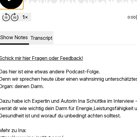
Use Left/Right to seek, Home/End to jump to start o
0:00
Show Notes
Transcript
Schick mir hier Fragen oder Feedback!
Das hier ist eine etwas andere Podcast-Folge.
Denn wir sprechen heute über einen wahnsinnig unterschätzte
Organ: deinen Darm.
Dazu habe ich Expertin und Autorin Ina Schüttke im Interview -
verrät dir wie wichtig dein Darm für Energie,Leistungsfähigkeit 
Gesundheit ist und worauf du unbedingt achten solltest.
Mehr zu Ina: