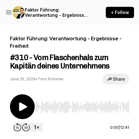
Faktor Führung:
+ Follow
Verantwortung - Ergebnisse
- Freiheit
Faktor Führung: Verantwortung - Ergebnisse -
Freiheit
#310 - Vom Flaschenhals zum
Kapitän deines Unternehmens
Share
June 25, 2026
•
Timo Pommer
Use Left/Right to seek, Home/End to jump to st
0:00
|
12:41